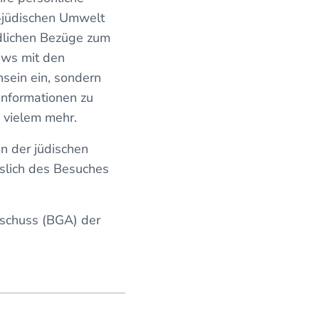
t‐jüdischen Umwelt
edlichen Bezüge zum
ews mit den
hsein ein, sondern
Informationen zu
d vielem mehr.
 der jüdischen
slich des Besuches
sschuss (BGA) der