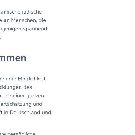
ynamische jüdische
re an Menschen, die
iejenigen spannend,
.
kommen
en die Möglichkeit
wicklungen des
n in seiner ganzen
Wertschätzung und
ft in Deutschland und
hre persönliche