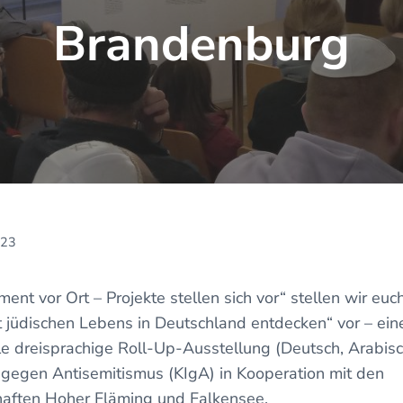
Brandenburg
023
ent vor Ort – Projekte stellen sich vor“ stellen wir euc
lt jüdischen Lebens in Deutschland entdecken“ vor – ei
ble dreisprachige Roll-Up-Ausstellung (Deutsch, Arabisc
e gegen Antisemitismus (KIgA) in Kooperation mit den
aften Hoher Fläming und Falkensee.