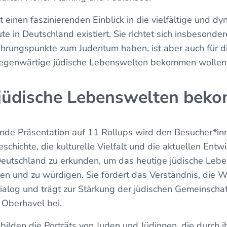
t einen faszinierenden Einblick in die vielfältige und d
te in Deutschland existiert. Sie richtet sich insbesonde
hrungspunkte zum Judentum haben, ist aber auch für d
 gegenwärtige jüdische Lebenswelten bekommen wollen
n jüdische Lebenswelten be
nde Präsentation auf 11 Rollups wird den Besucher*inn
eschichte, die kulturelle Vielfalt und die aktuellen Ent
Deutschland zu erkunden, um das heutige jüdische Lebe
ben und zu würdigen. Sie fördert das Verständnis, die 
Dialog und trägt zur Stärkung der jüdischen Gemeinscha
n Oberhavel bei.
bilden die Porträts von Juden und Jüdinnen, die durch i