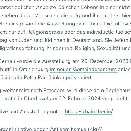
terschiedlichen Aspekte jüdischen Lebens in einer nich
 stehen dabei Menschen, die aufgrund ihrer unterschi
en insgesamt die Ausstellung bereichern. Die Intervi
cht nur auf Religionspraxis oder das individuelle Jüdisc
tag von Juden und Jüdinnen in Deutschland. Sie liefern 
grationserfahrung, Minderheit, Religion, Sexualität un
ernau wurde die Ausstellung am 20. Dezember 2023 in
urt“ in Oranienburg
im neuen Gemeindezentrum
anläs
sidentin Petra Pau (Linke) präsentiert.
g weiter reist nach Potsdam, wird diese dem Begleitau
okratie in Oberhavel am 22. Februar 2024 vorgestellt.
ative und Ausstellung unter:
https://lchaim.berlin/
.
ger Initiative gegen Antisemitismus (KIgA)