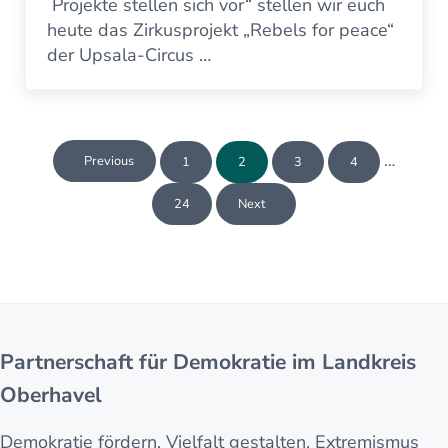
Projekte stellen sich vor“ stellen wir euch
heute das Zirkusprojekt „Rebels for peace“
der Upsala-Circus …
Weggela
…
Previous
1
2
3
4
Seite
Seite
Seite
Seite
24
Next
Seite
Partnerschaft für Demokratie im Landkreis
Oberhavel
Demokratie fördern, Vielfalt gestalten, Extremismus